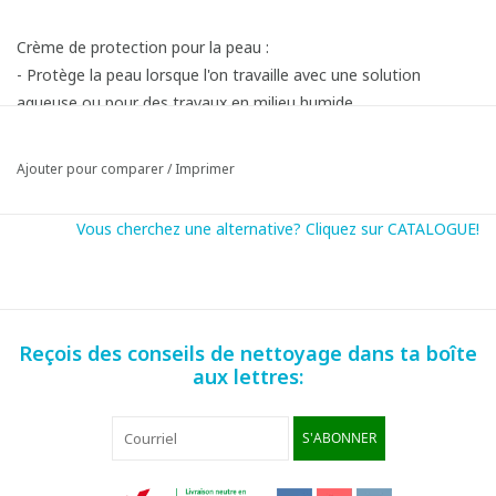
Crème de protection pour la peau :
- Protège la peau lorsque l'on travaille avec une solution
aqueuse ou pour des travaux en milieu humide.
- Stabilise, régénère et renforce la barrière cutanée.
- Présente un effet réparateur.
Ajouter pour comparer
/
Imprimer
- Avec label de qualité ECARF concernant les produits non
allergisants
Vous cherchez une alternative? Cliquez sur CATALOGUE!
- ± 100 dosages
Reçois des conseils de nettoyage dans ta boîte
Fiche produit
aux lettres:
SDS fiche
S'ABONNER