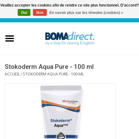
Veuillez accepter les cookies afin de rendre ce site plus fonctionnel. D'accord?
Oui
Non
En savoir plus sur les témoins (cookies) »
NL
|
FR
|
0 Articles
Accueil
Catalogue
Service client
Stokoderm Aqua Pure - 100 ml
ACCUEIL
/
STOKODERM AQUA PURE - 100 ML
Blog