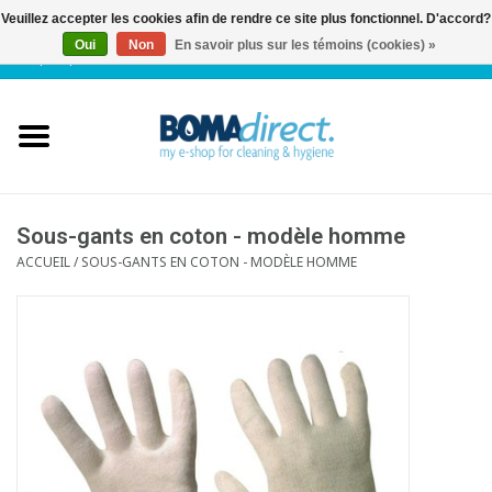
Veuillez accepter les cookies afin de rendre ce site plus fonctionnel. D'accord?
Oui
Non
En savoir plus sur les témoins (cookies) »
NL
|
FR
|
0 Articles
Accueil
Catalogue
Service client
Sous-gants en coton - modèle homme
ACCUEIL
/
SOUS-GANTS EN COTON - MODÈLE HOMME
Blog