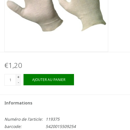
€1,20
+
AJOUTER AU PANIER
-
Informations
Numéro de l'article:
119375
barcode:
5420015509254