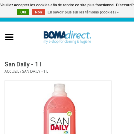
Veuillez accepter les cookies afin de rendre ce site plus fonctionnel. D'accord?
Oui
Non
En savoir plus sur les témoins (cookies) »
NL
|
FR
|
0 Articles
Accueil
Catalogue
Service client
San Daily - 1 l
ACCUEIL
/
SAN DAILY - 1 L
Blog