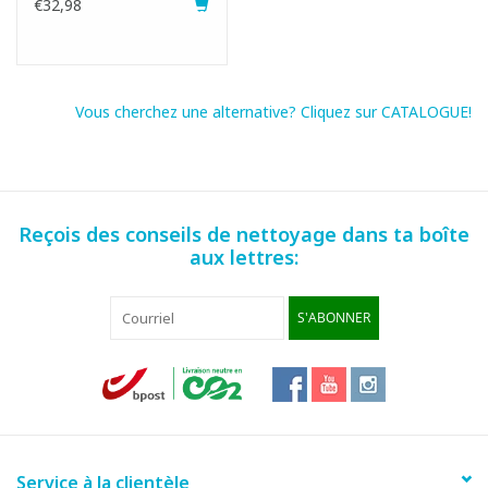
€32,98
de résine
Mode d'emploi:
Le dosage dépend des salissures, de la dureté de l'eau et de
Vous cherchez une alternative? Cliquez sur CATALOGUE!
l'utilisation de la technologie microfibres.
Mentions de danger:
H318 Eye Dam. 1: Provoque de graves lésions des yeux.
Reçois des conseils de nettoyage dans ta boîte
aux lettres:
S'ABONNER
Service à la clientèle