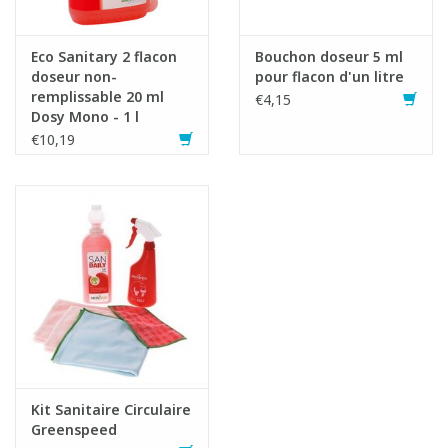
Eco Sanitary 2 flacon
Bouchon doseur 5 ml
doseur non-
pour flacon d'un litre
remplissable 20 ml
€4,15
Dosy Mono - 1 l
€10,19
Convient pour:
Sols thermoplastiques en PVC ou en vinyle
Linoléum
Sols recouverts d'un film de protection en polymère
Sols en caoutchouc
Pierres naturelles, non-sensibles aux acides
Kit Sanitaire Circulaire
Pavés céramiques
Greenspeed
Chapes, sols en époxy, sols en PU et sols composites à base