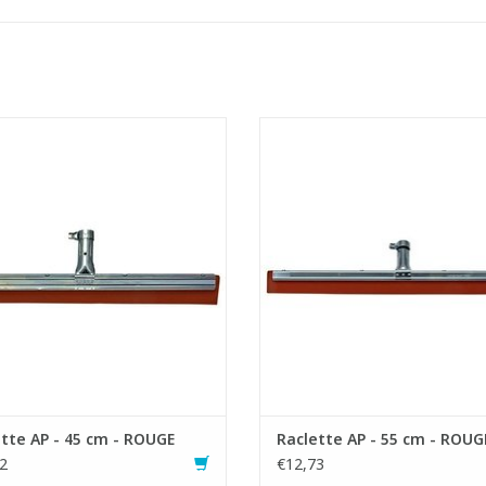
Raclette ultra solide.
Raclette ultra solide.
ure d'acier chromé et rebord anti-
- Monture d'acier chromé et rebor
boussure, ce qui offre aussi une
éclaboussure, ce qui offre auss
solidité supérieure.
solidité supérieure.
xe-manche avec boulon et écrou.
- Fixe-manche avec boulon et é
outchouc en néoprène résistant à
- Caoutchouc en néoprène résist
l'huile.
l'huile.
AJOUTER AU PANIER
AJOUTER AU PANIER
tte AP - 45 cm - ROUGE
Raclette AP - 55 cm - ROUG
2
€12,73