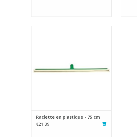
Raclette économique.
- Monture en plastique incassable avec
fixe-manche renforcé.
- Caoutchouc naturel et souple.
AJOUTER AU PANIER
Raclette en plastique - 75 cm
€21,39