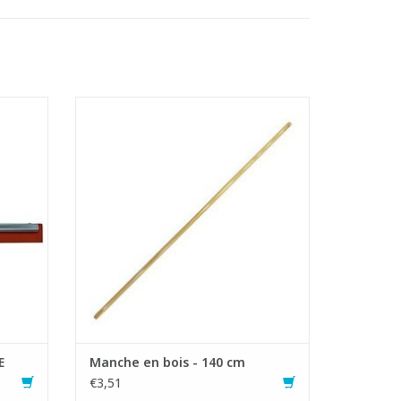
Manche de brosse en bois Pinus Valto
d anti-
- Bois provenant de forêts certifiées FSC
i une
- Solide et rigide
- L: 140 cm
crou.
- Ø 23,5 mm, biseauté dans le bas à 20
ant à
mm
AJOUTER AU PANIER
E
Manche en bois - 140 cm
€3,51