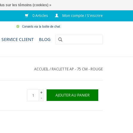
lus sur les témoins (cookies) »
0 Articles
Mon compte / S'inscrire
Conseils via la boîte de chat
SERVICE CLIENT
BLOG
ACCUEIL
/
RACLETTE AP - 75 CM - ROUGE
+
AJOUTER AU PANIER
-