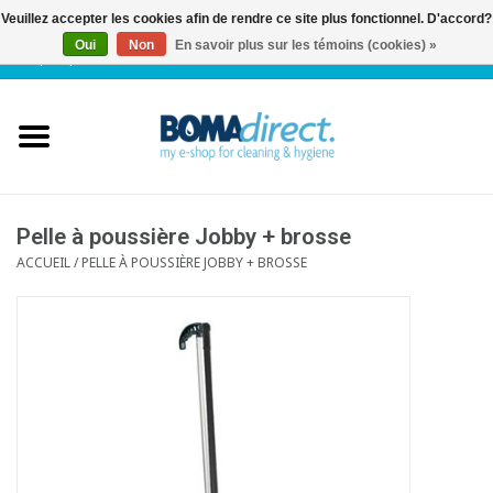
Veuillez accepter les cookies afin de rendre ce site plus fonctionnel. D'accord?
Oui
Non
En savoir plus sur les témoins (cookies) »
NL
|
FR
|
0 Articles
Accueil
Catalogue
Service client
Pelle à poussière Jobby + brosse
ACCUEIL
/
PELLE À POUSSIÈRE JOBBY + BROSSE
Blog