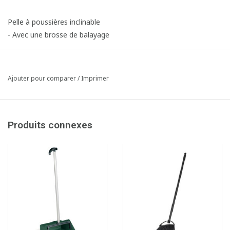
Pelle à poussières inclinable
- Avec une brosse de balayage
Article composé des éléments suivants:
1x610393 Pelle à poussière Jobby
1x610394 Brosse Jobby avec manche
Ajouter pour comparer
/
Imprimer
Produits connexes
Fiche produit