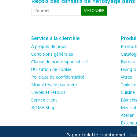
Reçois des conseils de nettoyage dans t
S'ABONNER
Service à la clientèle
Produi
À propos de nous
Promot
Conditions générales
Catalog
Clause de non-responsabilité
Bureau e
Utilisation de cookie
Living 
Politique de confidentialité
Vitres
Modalités de paiement
Toilette
Envois et retours
Cuisine
Service client
Blanchis
BOMA Shop
Medical
Atelier
Exterieu
Papier toilette traditionnel - tis