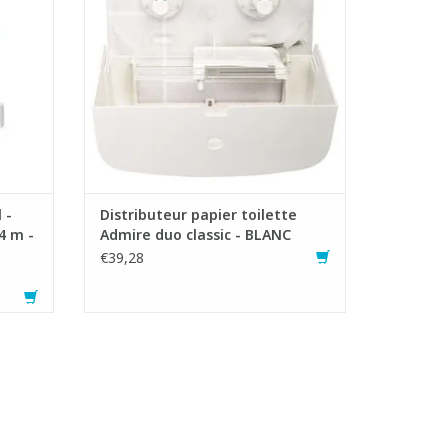
- Aucun gaspillage et toujours disponible
- Recharge rapide et facile
- La partie arrière transparente permet
surtout de réu
AJOUTER AU PANIER
 -
Distributeur papier toilette
4 m -
Admire duo classic - BLANC
€39,28