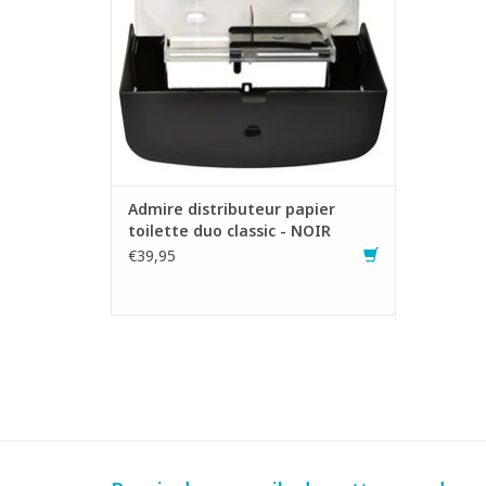
- Remplissage rapide et facile
- Le dos transparent permet souvent de
réuti
AJOUTER AU PANIER
Admire distributeur papier
toilette duo classic - NOIR
€39,95