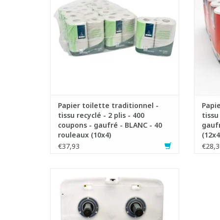
Papier toilette traditionnel -
Papie
tissu recyclé - 2 plis - 400
tissu
coupons - gaufré - BLANC - 40
gaufr
rouleaux (10x4)
(12x4
€37,93
€28,3
Distributeur de rouleaux de papier toilette
en plastique ABS de haute qualité
- Convient pour 2 rouleaux de papier
hygiénique traditionnel
- Pas de gaspillage et toujours en stock