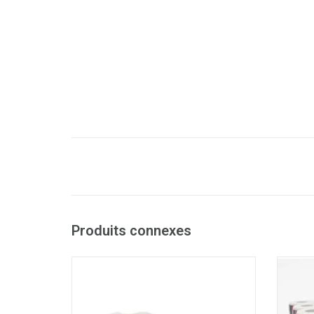
Produits connexes
Papier toilette traditionnel recyclé
- 100% papier recyclé
- 2 plis
AJOUTER AU PANIER