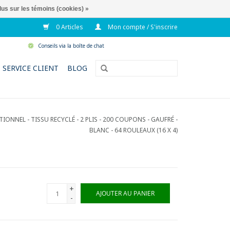
lus sur les témoins (cookies) »
0 Articles
Mon compte / S'inscrire
Conseils via la boîte de chat
SERVICE CLIENT
BLOG
IONNEL - TISSU RECYCLÉ - 2 PLIS - 200 COUPONS - GAUFRÉ -
BLANC - 64 ROULEAUX (16 X 4)
+
AJOUTER AU PANIER
-