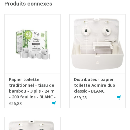
Produits connexes
Fiche produit
Papier toilette
Distributeur papier
traditionnel - tissu de
toilette Admire duo
bambou - 3 plis - 24 m
classic - BLANC
- 200 feuilles - BLANC -
€39,28
48 rouleaux - Cheeky
€56,83
Panda