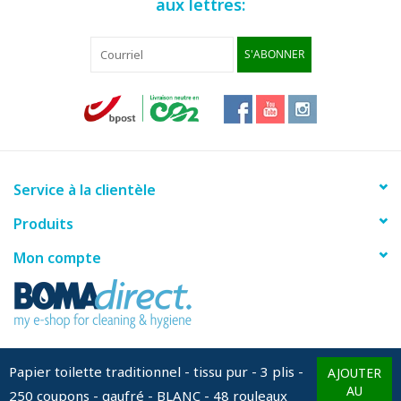
aux lettres:
S'ABONNER
Service à la clientèle
Produits
Mon compte
info@bomadirect.eu
Papier toilette traditionnel - tissu pur - 3 plis -
AJOUTER
AU
250 coupons - gaufré - BLANC - 48 rouleaux