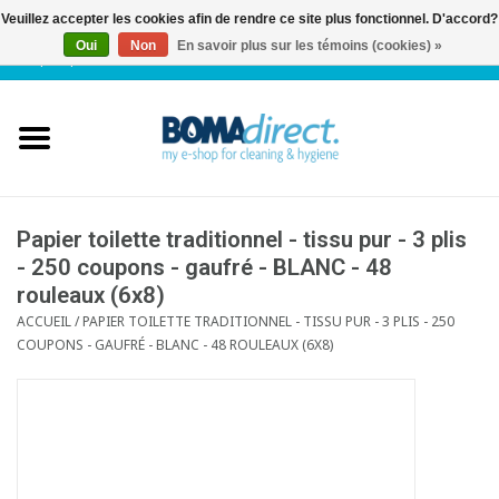
Veuillez accepter les cookies afin de rendre ce site plus fonctionnel. D'accord?
Oui
Non
En savoir plus sur les témoins (cookies) »
NL
|
FR
|
0 Articles
Accueil
Catalogue
Service client
Papier toilette traditionnel - tissu pur - 3 plis
- 250 coupons - gaufré - BLANC - 48
rouleaux (6x8)
Blog
ACCUEIL
/
PAPIER TOILETTE TRADITIONNEL - TISSU PUR - 3 PLIS - 250
COUPONS - GAUFRÉ - BLANC - 48 ROULEAUX (6X8)