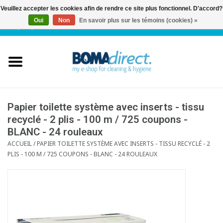
Veuillez accepter les cookies afin de rendre ce site plus fonctionnel. D'accord?
Oui
Non
En savoir plus sur les témoins (cookies) »
NL
|
FR
|
0 Articles
Accueil
Catalogue
Service client
Papier toilette système avec inserts - tissu
recyclé - 2 plis - 100 m / 725 coupons -
BLANC - 24 rouleaux
Blog
ACCUEIL
/
PAPIER TOILETTE SYSTÈME AVEC INSERTS - TISSU RECYCLÉ - 2
PLIS - 100 M / 725 COUPONS - BLANC - 24 ROULEAUX