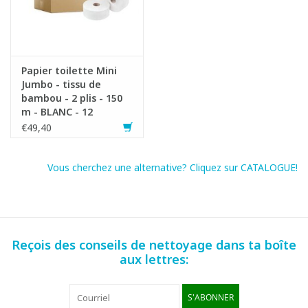
Papier toilette Mini
Jumbo - tissu de
Fiche produit
bambou - 2 plis - 150
m - BLANC - 12
rouleaux - Cheeky
€49,40
Panda
Vous cherchez une alternative? Cliquez sur CATALOGUE!
Reçois des conseils de nettoyage dans ta boîte
aux lettres:
S'ABONNER