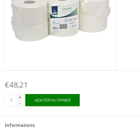
€48,21
+
AJOUTER AU PANIER
-
Informations