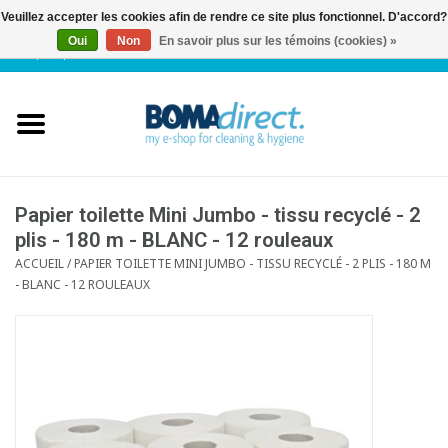
Veuillez accepter les cookies afin de rendre ce site plus fonctionnel. D'accord?
Oui
Non
En savoir plus sur les témoins (cookies) »
NL
|
FR
|
0 Articles
Accueil
Catalogue
Service client
Papier toilette Mini Jumbo - tissu recyclé - 2
plis - 180 m - BLANC - 12 rouleaux
ACCUEIL
/
PAPIER TOILETTE MINI JUMBO - TISSU RECYCLÉ - 2 PLIS - 180 M
Blog
- BLANC - 12 ROULEAUX