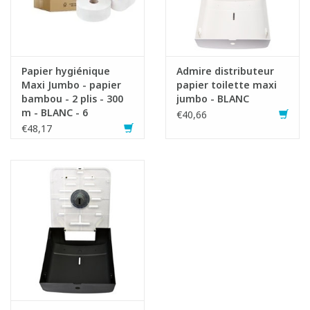
Papier hygiénique
Admire distributeur
Maxi Jumbo - papier
papier toilette maxi
bambou - 2 plis - 300
jumbo - BLANC
Fiche produit
m - BLANC - 6
€40,66
rouleaux - Cheeky
€48,17
Panda