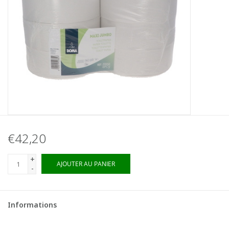
€42,20
+
AJOUTER AU PANIER
-
Informations