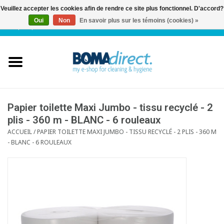
Veuillez accepter les cookies afin de rendre ce site plus fonctionnel. D'accord?
Oui
Non
En savoir plus sur les témoins (cookies) »
NL
|
FR
|
0 Articles
Accueil
Catalogue
Service client
Papier toilette Maxi Jumbo - tissu recyclé - 2
plis - 360 m - BLANC - 6 rouleaux
ACCUEIL
/
PAPIER TOILETTE MAXI JUMBO - TISSU RECYCLÉ - 2 PLIS - 360 M
Blog
- BLANC - 6 ROULEAUX