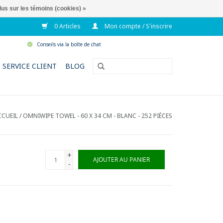
lus sur les témoins (cookies) »
0 Articles
Mon compte / S'inscrire
Conseils via la boîte de chat
SERVICE CLIENT
BLOG
CCUEIL
/
OMNIWIPE TOWEL - 60 X 34 CM - BLANC - 252 PIÈCES
+
AJOUTER AU PANIER
-