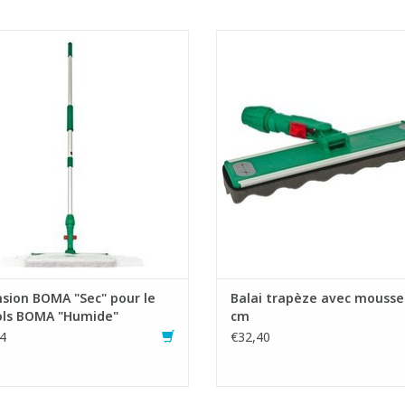
ion pour le nettoyage à sec avec le
Balai trapèze multifonctionn
Kit Sols Boma "Humide"
- Idéal aussi bien pour un nettoya
oyage à sec avec une lingette pour
que humide : nettoyage à sec 
ber facilement la poussière, les
mousse et voiles de dépoussié
déchets, les cheveux et les miettes
nettoyage humide avec mops v
- Les bandes velcro sont lavabl
AJOUTER AU PANIER
ramplaçables
AJOUTER AU PANIER
sion BOMA "Sec" pour le
Balai trapèze avec mousse 
sols BOMA "Humide"
cm
4
€32,40