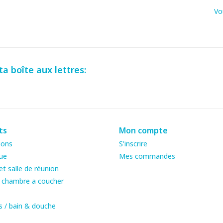
Vo
a boîte aux lettres:
ts
Mon compte
ions
S'inscrire
ue
Mes commandes
t salle de réunion
& chambre a coucher
s / bain & douche