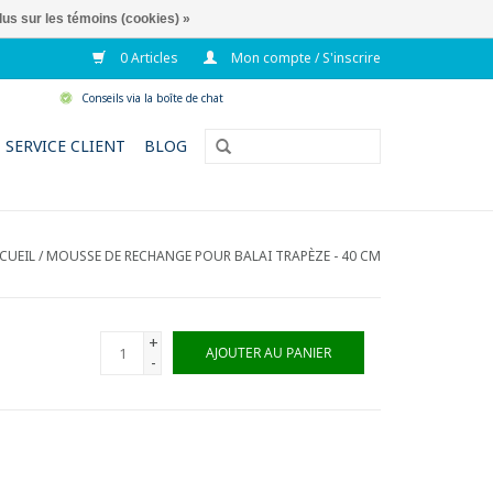
lus sur les témoins (cookies) »
0 Articles
Mon compte / S'inscrire
Conseils via la boîte de chat
SERVICE CLIENT
BLOG
CUEIL
/
MOUSSE DE RECHANGE POUR BALAI TRAPÈZE - 40 CM
+
AJOUTER AU PANIER
-