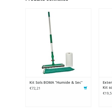
Système de nettoyage pour les sols
Extens
- Armature pour dépoussiérer et nettoyer
- Manche en aluminium extensible
- Nett
- Nettoyage à sec avec une linguette
absor
imprégnée
petits 
- Nettoyage humide avec un mop en
microfibres
AJOUTER AU PANIER
Kit Sols BOMA "Humide & Sec"
Exten
Kit 
€72,21
€19,5