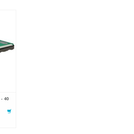
el
ge à sec
avec
rage,
elcro
es et
- 40