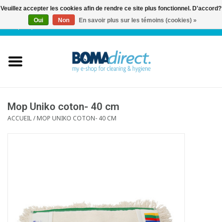
Veuillez accepter les cookies afin de rendre ce site plus fonctionnel. D'accord?
Oui
Non
En savoir plus sur les témoins (cookies) »
NL
|
FR
|
0 Articles
Accueil
Catalogue
Service client
Mop Uniko coton- 40 cm
ACCUEIL
/
MOP UNIKO COTON- 40 CM
Blog