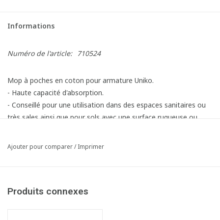
Informations
Numéro de l'article:
710524
Mop à poches en coton pour armature Uniko.
- Haute capacité d'absorption.
- Conseillé pour une utilisation dans des espaces sanitaires ou
très sales ainsi que pour sols avec une surface rugueuse ou
irrégulière ou encore pour une utilisation avec des produits
chlorés.
Ajouter pour comparer
/
Imprimer
Produits connexes