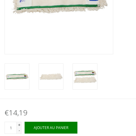
€14,19
+
AJOUTER AU PANIER
-