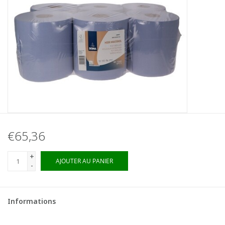
€65,36
+
AJOUTER AU PANIER
-
Informations