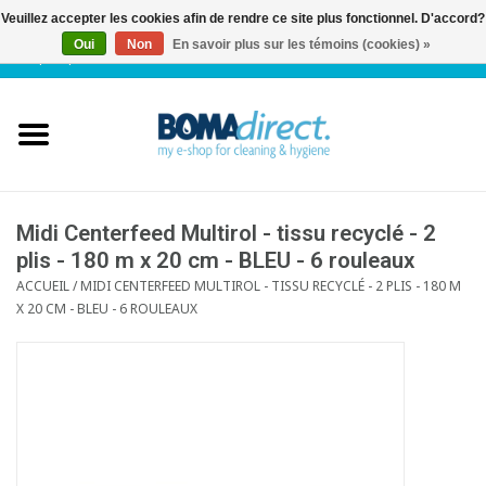
Veuillez accepter les cookies afin de rendre ce site plus fonctionnel. D'accord?
Oui
Non
En savoir plus sur les témoins (cookies) »
NL
|
FR
|
0 Articles
Accueil
Catalogue
Service client
Midi Centerfeed Multirol - tissu recyclé - 2
plis - 180 m x 20 cm - BLEU - 6 rouleaux
ACCUEIL
/
MIDI CENTERFEED MULTIROL - TISSU RECYCLÉ - 2 PLIS - 180 M
Blog
X 20 CM - BLEU - 6 ROULEAUX