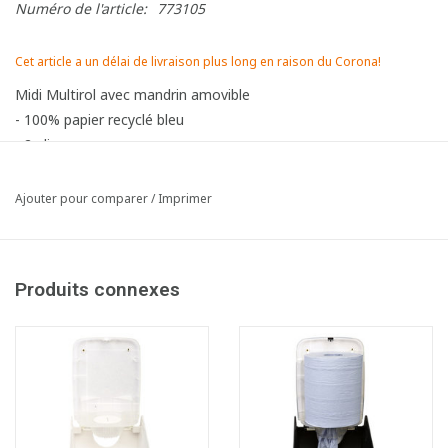
Numéro de l'article:
773105
Cet article a un délai de livraison plus long en raison du Corona!
Midi Multirol avec mandrin amovible
- 100% papier recyclé bleu
- 2 plis
- Très bonne absorption
- Largeur rouleau 20 cm
Ajouter pour comparer
/
Imprimer
Produits connexes