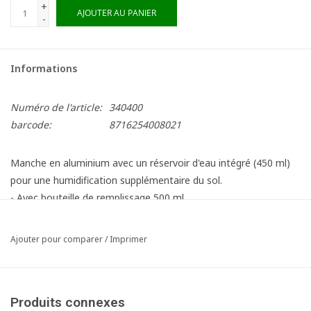
+
AJOUTER AU PANIER
-
Informations
Numéro de l'article:
340400
barcode:
8716254008021
Manche en aluminium avec un réservoir d'eau intégré (450 ml)
pour une humidification supplémentaire du sol.
- Avec bouteille de remplissage 500 ml.
L : 145 cm
Ajouter pour comparer
/
Imprimer
Article composé des éléments suivants:
1x340411 Greenspeed Sprenkler Poignée réservoir Ergo - 145
cm
Produits connexes
1x340412 Greenspeed Bouteille de remplissage Sprenkler sans