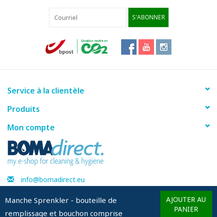
S'ABONNER
Service à la clientèle
Produits
Mon compte
info@bomadirect.eu
AJOUTER AU
Manche Sprenkler - bouteille de
PANIER
remplissage et bouchon comprise
© Copyright 2026 BOMAdirect - Powered by
Lightspeed