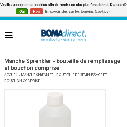
Veuillez accepter les cookies afin de rendre ce site plus fonctionnel. D'accord?
Oui
Non
En savoir plus sur les témoins (cookies) »
NL
|
FR
|
0 Articles
Accueil
Catalogue
Service client
Manche Sprenkler - bouteille de remplissage
et bouchon comprise
ACCUEIL
/
MANCHE SPRENKLER - BOUTEILLE DE REMPLISSAGE ET
Blog
BOUCHON COMPRISE