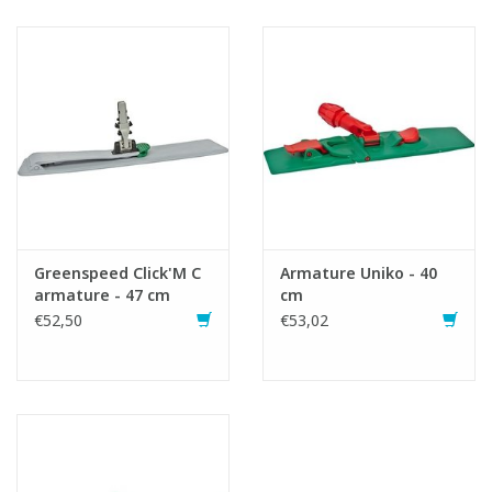
bouchon - 500 ml
1x340413 Greenspeed Capuchon de remplissage de bouteille -
BLANC
Greenspeed Click'M C
Armature Uniko - 40
armature - 47 cm
cm
€52,50
€53,02