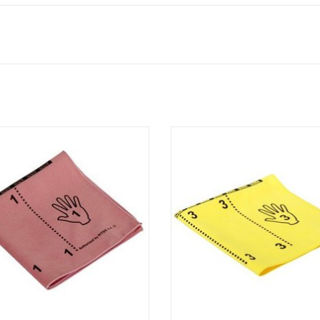
tte microfibres qualitative et ne
Lavette microfibres qualitative 
peluchant pas
peluchant pas
le pour le nettoyage journalier de
- Idéale pour le nettoyage journa
tous les matériaux
tous les matériaux
de, efficace et nettoie sans traces
- Rapide, efficace et nettoie sans
- Super durable
- Super durable
ble à 90°C. Grâce au double ourlet,
- Lavable à 90°C. Grâce au double 
vette conserve toujours sa forme
la lavette conserve toujours sa
- Ave
- Ave
AJOUTER AU PANIER
AJOUTER AU PANIER