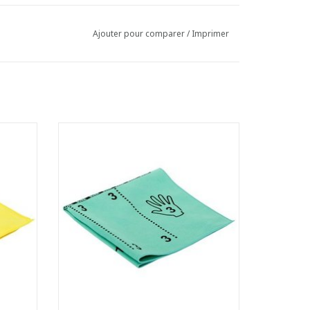
Ajouter pour comparer
/
Imprimer
et ne
Lavette microfibres qualitative et ne
peluchant pas
lier de
- Idéale pour le nettoyage journalier de
tous les matériaux
 traces
- Rapide, efficace et nettoie sans traces
- Super durable
ourlet,
- Lavable à 90°C. Grâce au double ourlet,
 forme
la lavette conserve toujours sa forme
- Ave
AJOUTER AU PANIER