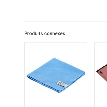
Produits connexes
Lavette microfibres qualitative et ne
Lave
peluchant pas
- Idéale pour le nettoyage journalier de
- Idéa
tous les matériaux
- Rapide, efficace et nettoie sans traces
- Rapi
- Super durable
- Lavable à 90°C. Grâce au double ourlet,
- Lava
la lavette conserve toujours sa forme
la la
- 215
AJOUTER AU PANIER