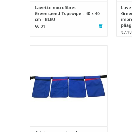
Lavette microfibres
Lavet
Greenspeed Topswipe - 40 x 40
Gree
cm - BLEU
impre
pliag
€6,01
€7,18
Ceinture pratique avec 4 grandes poches
imperméables pour lavettes microfibres
- Permet de gagner du temps
AJOUTER AU PANIER