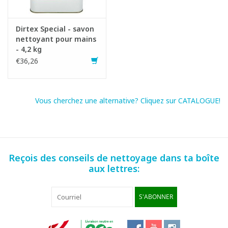
Dirtex Special - savon
Mode d'emploi:
nettoyant pour mains
- 4,2 kg
- Bien mouiller les mains au préalable.
€36,26
- Frotter un peu de Dirtex Special dans les mains jusqu'à ce que
la saleté soit entièrement dissoute.
- Ensuite bien rincer et sécher.
Vous cherchez une alternative? Cliquez sur CATALOGUE!
Conserver l'emballage bien fermé au frais.
Fiche produit
SDS fiche
Reçois des conseils de nettoyage dans ta boîte
aux lettres:
S'ABONNER