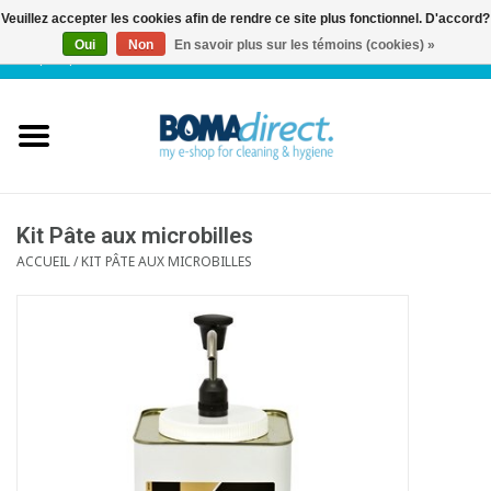
Veuillez accepter les cookies afin de rendre ce site plus fonctionnel. D'accord?
Oui
Non
En savoir plus sur les témoins (cookies) »
NL
|
FR
|
0 Articles
Accueil
Catalogue
Service client
Kit Pâte aux microbilles
ACCUEIL
/
KIT PÂTE AUX MICROBILLES
Blog