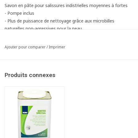
Savon en pâte pour salissures indistrielles moyennes à fortes
- Pompe inclus
- Plus de puissance de nettoyage grâce aux microbilles
naturelles non-agressives pour la peau
- Sans solvants
- A utiliser sur des mains humides
Ajouter pour comparer
/
Imprimer
- Convient pour huile, graisse, suie, graphite, poussière de métal
et lubrifiants
Article composé des éléments suivants:
Produits connexes
1x240009 Pompe de dosage pour Dirtex Special
1x241013 Dirtex Special - savon nettoyant pour mains - 4,2 kg