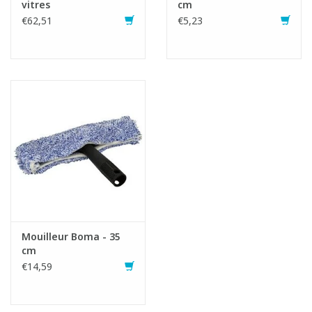
vitres
cm
€62,51
€5,23
Mouilleur Boma - 35
cm
€14,59