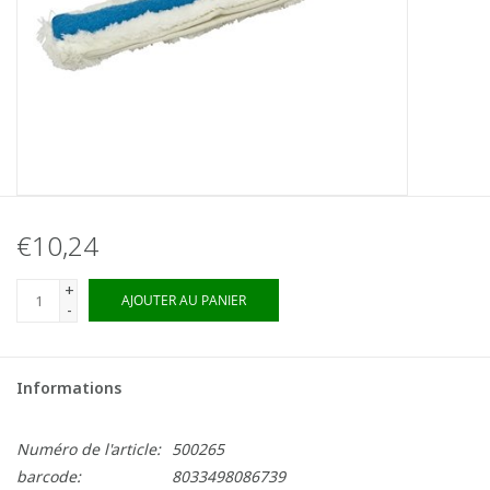
€10,24
+
AJOUTER AU PANIER
-
Informations
Numéro de l'article:
500265
barcode:
8033498086739