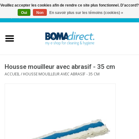
Veuillez accepter les cookies afin de rendre ce site plus fonctionnel. D'accord?
Oui
Non
En savoir plus sur les témoins (cookies) »
NL
|
FR
|
0 Articles
Accueil
Catalogue
Service client
Housse mouilleur avec abrasif - 35 cm
ACCUEIL
/
HOUSSE MOUILLEUR AVEC ABRASIF - 35 CM
Blog