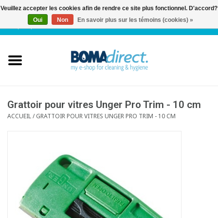
Veuillez accepter les cookies afin de rendre ce site plus fonctionnel. D'accord?
Oui
Non
En savoir plus sur les témoins (cookies) »
NL
|
FR
|
0 Articles
Accueil
Catalogue
Service client
Grattoir pour vitres Unger Pro Trim - 10 cm
ACCUEIL
/
GRATTOIR POUR VITRES UNGER PRO TRIM - 10 CM
Blog