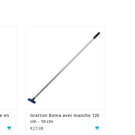
ce
Grattoir avec lame double face
tion en
AJOUTER AU PANIER
e en
Grattoir Boma avec manche 120
cm - 10 cm
€27,08