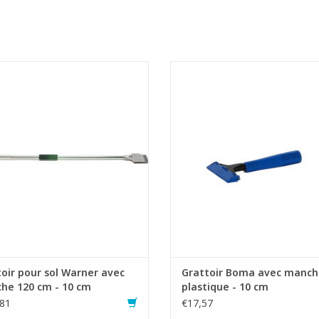
ir pour sol super lourd avec lame
Grattoir avec lame double fa
épaisse (double).
Fourni avec une housse de protec
déal pour éliminer la colle et les
plastique
salissures tenaces.
AJOUTER AU PANIER
AJOUTER AU PANIER
oir pour sol Warner avec
Grattoir Boma avec manch
he 120 cm - 10 cm
plastique - 10 cm
81
€17,57