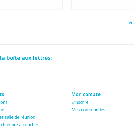
Vo
a boîte aux lettres:
ts
Mon compte
ions
S'inscrire
ue
Mes commandes
t salle de réunion
& chambre a coucher