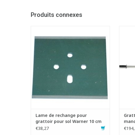
Produits connexes
Lame de rechange pour grattoir pour sol
Gratto
Warner 10 cm.
- I
AJOUTER AU PANIER
Lame de rechange pour
Gratt
grattoir pour sol Warner 10 cm
manc
€38,27
€194,