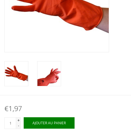
€1,97
+
AJOUTER AU PANIER
-