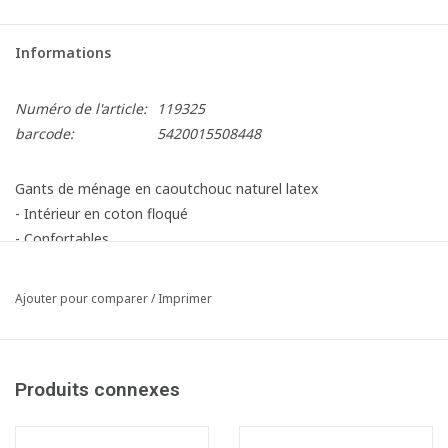
Informations
Numéro de l'article:
119325
barcode:
5420015508448
Gants de ménage en caoutchouc naturel latex
- Intérieur en coton floqué
- Confortables
- Bonne sensibilité au niveau des doigts
- Faciles à enfiler et à retirer
Ajouter pour comparer
/
Imprimer
- Conviennent pour une utilisation dans le nettoyage et
l'entretien, ainsi que dans l'industrie de l'assemblage léger
- Conviennent aussi pour une utilisation dans l'industrie
Produits connexes
alimentaire et les laboratoires