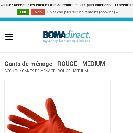
Veuillez accepter les cookies afin de rendre ce site plus fonctionnel. D'accord?
Oui
Non
En savoir plus sur les témoins (cookies) »
NL
|
FR
|
0 Articles
Accueil
Catalogue
Service client
Gants de ménage - ROUGE - MEDIUM
ACCUEIL
/
GANTS DE MÉNAGE - ROUGE - MEDIUM
Blog