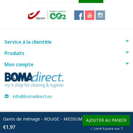
Service à la clientèle
Produits
Mon compte
info@bomadirect.eu
Gants de ménage - ROUGE - MEDIUM
© Copyright 2026 BOMAdirect - Powered by
Lightspeed
AJOUTER AU PANIER
€1,97
✅ Livré 6 jours sur 7