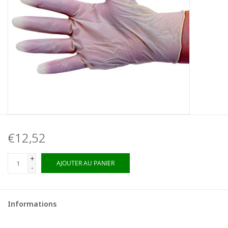
€12,52
+
AJOUTER AU PANIER
-
Informations