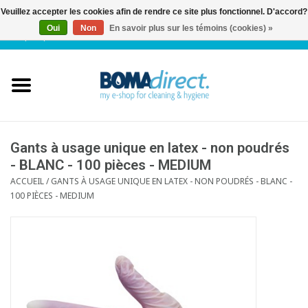
Veuillez accepter les cookies afin de rendre ce site plus fonctionnel. D'accord?
Oui
Non
En savoir plus sur les témoins (cookies) »
NL
|
FR
|
0 Articles
Accueil
Catalogue
Service client
Gants à usage unique en latex - non poudrés
- BLANC - 100 pièces - MEDIUM
ACCUEIL
/
GANTS À USAGE UNIQUE EN LATEX - NON POUDRÉS - BLANC -
Blog
100 PIÈCES - MEDIUM