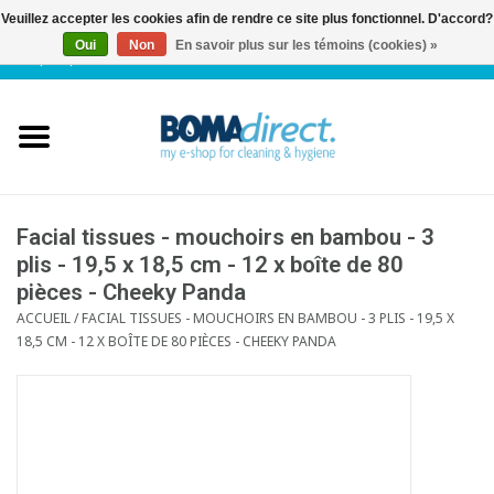
Veuillez accepter les cookies afin de rendre ce site plus fonctionnel. D'accord?
Oui
Non
En savoir plus sur les témoins (cookies) »
NL
|
FR
|
0 Articles
Accueil
Catalogue
Service client
Facial tissues - mouchoirs en bambou - 3
plis - 19,5 x 18,5 cm - 12 x boîte de 80
pièces - Cheeky Panda
Blog
ACCUEIL
/
FACIAL TISSUES - MOUCHOIRS EN BAMBOU - 3 PLIS - 19,5 X
18,5 CM - 12 X BOÎTE DE 80 PIÈCES - CHEEKY PANDA