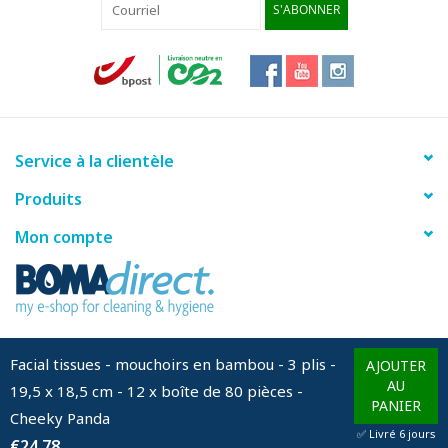
S'ABONNER
Service à la clientèle
Produits
Mon compte
info@bomadirect.eu
Facial tissues - mouchoirs en bambou - 3 plis -
AJOUTER
AU
19,5 x 18,5 cm - 12 x boîte de 80 pièces -
PANIER
Cheeky Panda
© Copyright 2026 BOMAdirect - Powered by
Lightspeed
✅ Livré 6 jours
€24,78