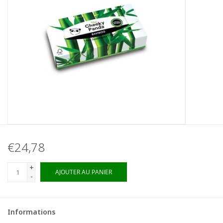
€24,78
+
AJOUTER AU PANIER
-
Informations