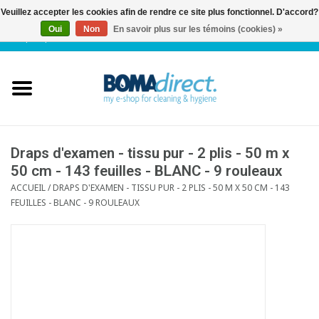
Veuillez accepter les cookies afin de rendre ce site plus fonctionnel. D'accord?
Oui
Non
En savoir plus sur les témoins (cookies) »
NL
|
FR
|
0 Articles
Accueil
Catalogue
Service client
Draps d'examen - tissu pur - 2 plis - 50 m x
50 cm - 143 feuilles - BLANC - 9 rouleaux
ACCUEIL
/
DRAPS D'EXAMEN - TISSU PUR - 2 PLIS - 50 M X 50 CM - 143
Blog
FEUILLES - BLANC - 9 ROULEAUX