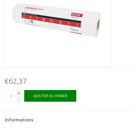
€62,37
+
AJOUTER AU PANIER
-
Informations