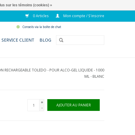
lus sur les témoins (cookies) »
0 Articles
Mon compte / S'inscrire
Conseils via la boîte de chat
SERVICE CLIENT
BLOG
N RECHARGEABLE TOLEDO - POUR ALCO-GEL LIQUIDE - 1000
ML - BLANC
+
AJOUTER AU PANIER
-