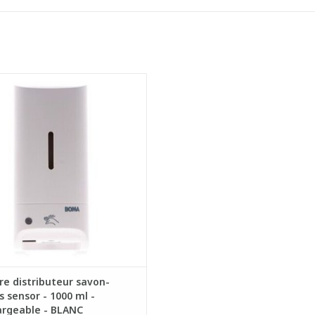
buteur de savon mousse Sensor en
plastique ABS avec réservoir
rechargeable.
vient au savon mousse et Alco-Gel
liquide
énique : fonctionnement 'No-touch'
omique: consomme jusqu'à 25% de
qu'un distributeur manuel. Savon
mousse a
AJOUTER AU PANIER
e distributeur savon-
 sensor - 1000 ml -
argeable - BLANC