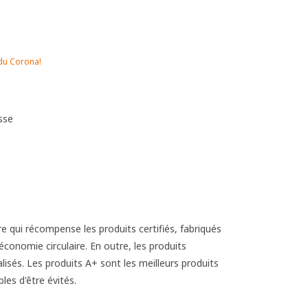
 du Corona!
sse
m