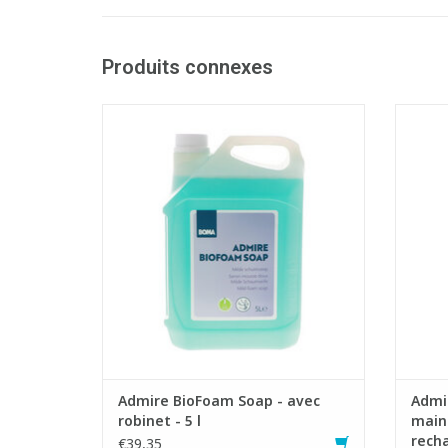
Produits connexes
Savon mousse synbiotique doux.
Distri
- Action de longe durée: un nettoyage en
profondeur et une protection à long
terme des mains
- Con
- Respectueux de l'environnement: 32% de
plastique en moins par rapport aux
- Hygi
cartouches 5x1l
- Econ
- Economique: le savon mousse assure un
moins 
AJOUTER AU PANIER
Admire BioFoam Soap - avec
Admir
robinet - 5 l
mains
rech
€39,35