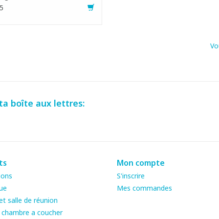
5
Vo
a boîte aux lettres:
ts
Mon compte
ions
S'inscrire
ue
Mes commandes
t salle de réunion
& chambre a coucher