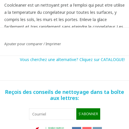
Coolcleaner est un nettoyant pret a l'emploi qui peut etre utilise
a la temperature du congelateur pour toutes les surfaces, y
compris les sols, les murs et les portes. Enleve la glace
facilement et tres rapidement sans eteindre le congelateur. Les
aliments congeles n'ont pas la chance de decongeler.
Ajouter pour comparer
/
Imprimer
Utiliser regulierement pour prevenir la formation de glace. Cela
reduit les couts grace a une consommation d'energie moindre.
Vous cherchez une alternative? Cliquez sur CATALOGUE!
Reçois des conseils de nettoyage dans ta boîte
aux lettres:
S'ABONNER