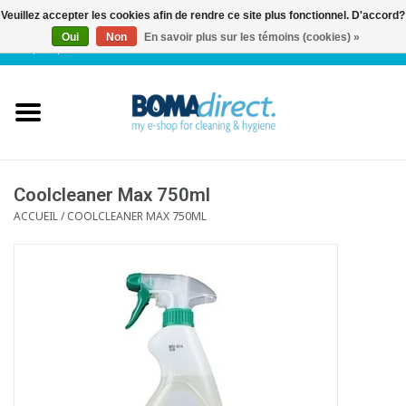
Veuillez accepter les cookies afin de rendre ce site plus fonctionnel. D'accord?
Oui
Non
En savoir plus sur les témoins (cookies) »
NL
|
FR
|
0 Articles
Accueil
Catalogue
Service client
Coolcleaner Max 750ml
ACCUEIL
/
COOLCLEANER MAX 750ML
Blog