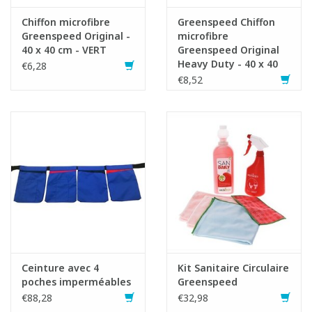
- Effectuer des mouvements circulaires.
Chiffon microfibre
Greenspeed Chiffon
Greenspeed Original -
microfibre
40 x 40 cm - VERT
Greenspeed Original
Heavy Duty - 40 x 40
€6,28
cm - ROUGE
€8,52
Ceinture avec 4
Kit Sanitaire Circulaire
Fiche produit
poches imperméables
Greenspeed
€88,28
€32,98