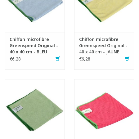
Chiffon microfibre
Chiffon microfibre
Greenspeed Original -
Greenspeed Original -
40 x 40 cm - BLEU
40 x 40 cm - JAUNE
€6,28
€6,28
Mode d'emploi:
- Humidifier légèrement le chiffon en microfibre.
- Plier 3 fois pour créer 16 plans. Chaque surface peut alors être
utilisée. Cela permet de gagner du temps et de ne pas avoir à
rincer le chiffon.
- Si nécessaire, appliquer du produit (uniquement pour les
salissures séchées).