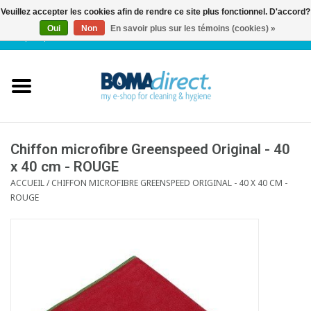
Veuillez accepter les cookies afin de rendre ce site plus fonctionnel. D'accord?
Oui
Non
En savoir plus sur les témoins (cookies) »
NL
|
FR
|
0 Articles
Accueil
Catalogue
Service client
Chiffon microfibre Greenspeed Original - 40
x 40 cm - ROUGE
ACCUEIL
/
CHIFFON MICROFIBRE GREENSPEED ORIGINAL - 40 X 40 CM -
Blog
ROUGE