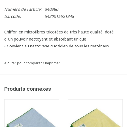
Numéro de l'article:
340380
barcode:
5420015521348
Chiffon en microfibres tricotées de très haute qualité, doté
d''un pouvoir nettoyant et absorbant unique
- Convient au nettoyage quotidien de tous les matériaux
- Rapide, efficace et sans traces
- Lavable à 90°C Grâce à la finition à double ourlet, le chiffon
Ajouter pour comparer
/
Imprimer
garde toujours sa forme
- Nettoie de manière hygiénique, en absorbant plus de 99,9 %
des micro-organismes.
Produits connexes
- Certificat de santé des matériaux de niveau bronze décerné
par l''Institut d''innovation Cradle to Cradle
- 308 g/m