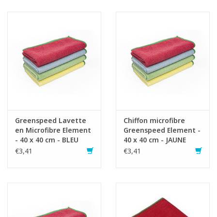
Greenspeed Lavette
Chiffon microfibre
en Microfibre Element
Greenspeed Element -
- 40 x 40 cm - BLEU
40 x 40 cm - JAUNE
€3,41
€3,41
Mode d'emploi:
1. Avant la première utilisation, laver le chiffon une fois dans la
machine à laver.
2. Utilisé à sec, c''est un plumeau idéal. Lorsqu''il est légèrement