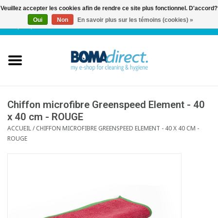
Veuillez accepter les cookies afin de rendre ce site plus fonctionnel. D'accord?
Oui
Non
En savoir plus sur les témoins (cookies) »
NL
|
FR
|
0 Articles
Accueil
Catalogue
Service client
Chiffon microfibre Greenspeed Element - 40
x 40 cm - ROUGE
ACCUEIL
/
CHIFFON MICROFIBRE GREENSPEED ELEMENT - 40 X 40 CM -
Blog
ROUGE