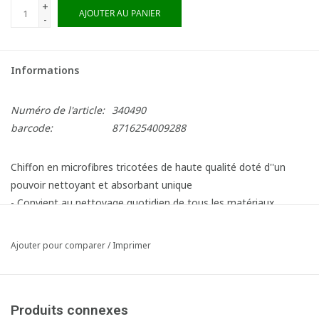
+
AJOUTER AU PANIER
-
Informations
Numéro de l'article:
340490
barcode:
8716254009288
Chiffon en microfibres tricotées de haute qualité doté d''un
pouvoir nettoyant et absorbant unique
- Convient au nettoyage quotidien de tous les matériaux
- Rapide, efficace et sans trace
- Lavable à 90°C Grâce à la finition à double ourlet, le chiffon
Ajouter pour comparer
/
Imprimer
conserve toujours sa forme
- Capacité d''absorption 5x son propre poids
- 265 g/m²
Produits connexes