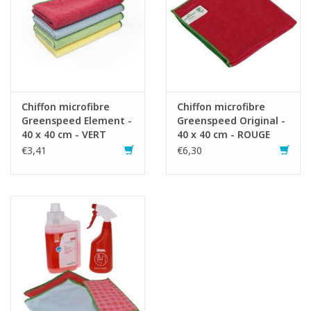
humide, il élimine facilement la poussière et la saleté, même
sans détergent.
Pour une utilisation légèrement humide : vaporiser une zone à
l''aide d''un vaporisateur ou d''un pré-imprégnateur. Pour 15
chiffons, utilisez 500 ml d''eau. Placez la moitié des chiffons en
microfibres dans un seau. Ajouter 250 ml d''eau (avec
Chiffon microfibre
Chiffon microfibre
détergent). Placez les autres chiffons dans le seau et ajoutez à
Greenspeed Element -
Greenspeed Original -
nouveau 250 ml d''eau. Les chiffons sont maintenant humides
40 x 40 cm - VERT
40 x 40 cm - ROUGE
pour une utilisation optimale.
€3,41
€6,30
3. Pliez le chiffon en deux trois fois.
4. Utilisez les 16 surfaces, une à la fois et changez au fur et à
mesure.
5. Nous recommandons de laver les chiffons à 60° C avec un
détergent pour tissus colorés tel que le détergent Greenspeed.
Des températures de lavage plus basses contribuent à la
protection de l''environnement.