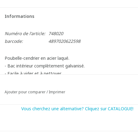
Informations
Numéro de l'article:
748020
barcode:
4897020622598
Poubelle-cendrier en acier laqué.
- Bac intérieur complètement galvanisé.
- Facile à vider et à nettoyer.
LxlxH : 40,3 x 26,2 x 104,1 cm
Ajouter pour comparer
/
Imprimer
Vous cherchez une alternative? Cliquez sur CATALOGUE!