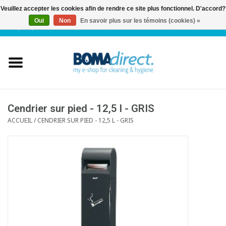
Veuillez accepter les cookies afin de rendre ce site plus fonctionnel. D'accord?
Oui
Non
En savoir plus sur les témoins (cookies) »
NL
|
FR
|
0 Articles
Accueil
Catalogue
Service client
Cendrier sur pied - 12,5 l - GRIS
ACCUEIL
/
CENDRIER SUR PIED - 12,5 L - GRIS
Blog