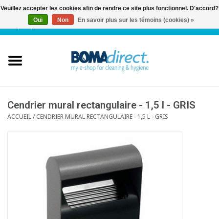
Veuillez accepter les cookies afin de rendre ce site plus fonctionnel. D'accord?
Oui
Non
En savoir plus sur les témoins (cookies) »
NL
|
FR
|
0 Articles
Accueil
Catalogue
Service client
Cendrier mural rectangulaire - 1,5 l - GRIS
ACCUEIL
/
CENDRIER MURAL RECTANGULAIRE - 1,5 L - GRIS
Blog