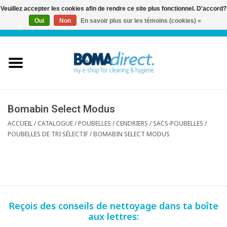
Veuillez accepter les cookies afin de rendre ce site plus fonctionnel. D'accord?
Oui
Non
En savoir plus sur les témoins (cookies) »
NL
|
FR
|
0 Articles
Accueil
Catalogue
Service client
Bomabin Select Modus
ACCUEIL
/
CATALOGUE
/
POUBELLES / CENDRIERS / SACS-POUBELLES
/
POUBELLES DE TRI SÉLECTIF
/
BOMABIN SELECT MODUS
Blog
Reçois des conseils de nettoyage dans ta boîte
aux lettres: