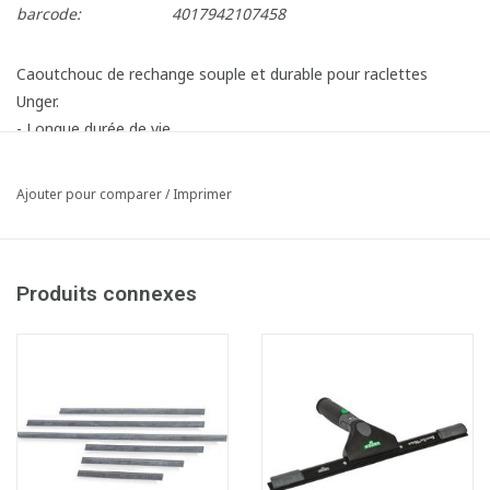
barcode:
4017942107458
Caoutchouc de rechange souple et durable pour raclettes
Unger.
- Longue durée de vie.
- Raclage parfait en raison des bords tranchants.
- Glisse légèrement et rapidement sur la surface.
Ajouter pour comparer
/
Imprimer
- Idéal pour le travail à basses températures.
- S'adapte parfaitement aux surfaces inégales.
Produits connexes
Fiche produit