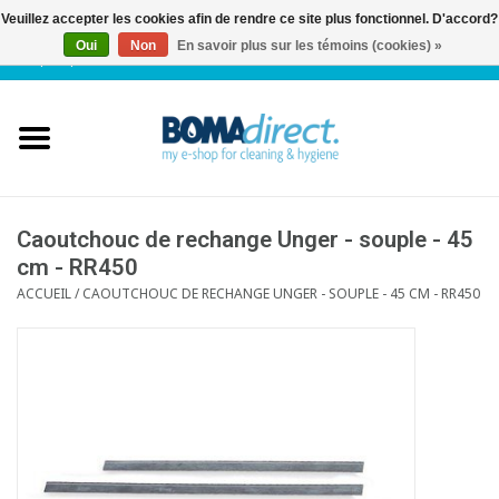
Veuillez accepter les cookies afin de rendre ce site plus fonctionnel. D'accord?
Oui
Non
En savoir plus sur les témoins (cookies) »
NL
|
FR
|
0 Articles
Accueil
Catalogue
Service client
Caoutchouc de rechange Unger - souple - 45
cm - RR450
ACCUEIL
/
CAOUTCHOUC DE RECHANGE UNGER - SOUPLE - 45 CM - RR450
Blog