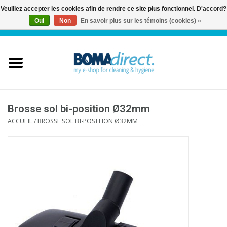
Veuillez accepter les cookies afin de rendre ce site plus fonctionnel. D'accord?
Oui
Non
En savoir plus sur les témoins (cookies) »
NL
|
FR
|
0 Articles
Accueil
Catalogue
Service client
Brosse sol bi-position Ø32mm
ACCUEIL
/
BROSSE SOL BI-POSITION Ø32MM
Blog