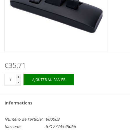
€35,71
+
AJOUTER AU PANIER
-
Informations
Numéro de l'article:
900003
barcode:
8717774548066