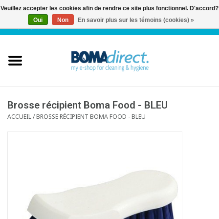
Veuillez accepter les cookies afin de rendre ce site plus fonctionnel. D'accord?
Oui
Non
En savoir plus sur les témoins (cookies) »
NL
|
FR
|
0 Articles
Accueil
Catalogue
Service client
Brosse récipient Boma Food - BLEU
ACCUEIL
/
BROSSE RÉCIPIENT BOMA FOOD - BLEU
Blog