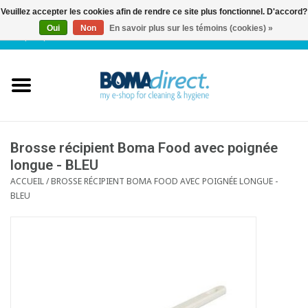
Veuillez accepter les cookies afin de rendre ce site plus fonctionnel. D'accord?
Oui
Non
En savoir plus sur les témoins (cookies) »
NL
|
FR
|
0 Articles
Accueil
Catalogue
Service client
Brosse récipient Boma Food avec poignée
longue - BLEU
ACCUEIL
/
BROSSE RÉCIPIENT BOMA FOOD AVEC POIGNÉE LONGUE -
Blog
BLEU