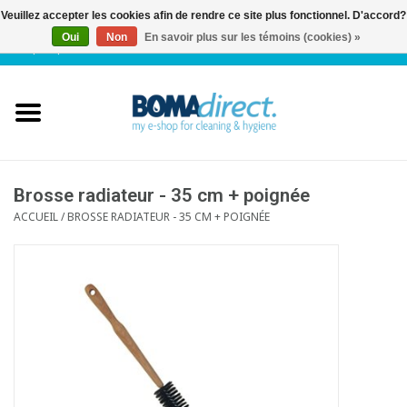
Veuillez accepter les cookies afin de rendre ce site plus fonctionnel. D'accord?
Oui
Non
En savoir plus sur les témoins (cookies) »
NL
|
FR
|
0 Articles
Accueil
Catalogue
Service client
Brosse radiateur - 35 cm + poignée
ACCUEIL
/
BROSSE RADIATEUR - 35 CM + POIGNÉE
Blog