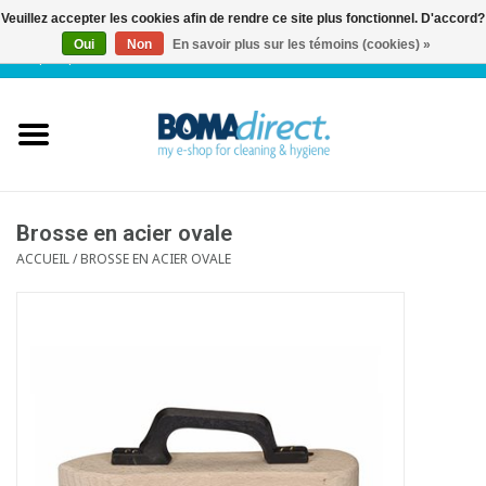
Veuillez accepter les cookies afin de rendre ce site plus fonctionnel. D'accord?
Oui
Non
En savoir plus sur les témoins (cookies) »
NL
|
FR
|
0 Articles
Accueil
Catalogue
Service client
Brosse en acier ovale
ACCUEIL
/
BROSSE EN ACIER OVALE
Blog