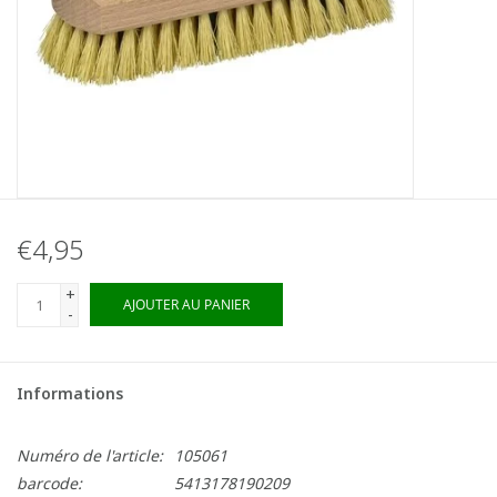
€4,95
+
AJOUTER AU PANIER
-
Informations
Numéro de l'article:
105061
barcode:
5413178190209