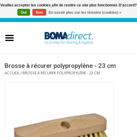
Veuillez accepter les cookies afin de rendre ce site plus fonctionnel. D'accord?
Oui
Non
En savoir plus sur les témoins (cookies) »
NL
|
FR
|
0 Articles
Accueil
Catalogue
Service client
Brosse à récurer polypropylène - 23 cm
ACCUEIL
/
BROSSE À RÉCURER POLYPROPYLÈNE - 23 CM
Blog