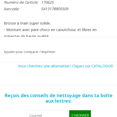
Numéro de l'article:
170625
barcode:
5413178805509
Brosse à main super solide.
- Monture avec pare-chocs en caoutchouc et fibres en
polyester de haute qualité.
- Résistent aux températures extrêmes (-40°C à 150°C.)
- Résistent aux produits désinfectants et alcalins.
Ajouter pour comparer
/
Imprimer
- En noir et jaune pour la sécurité et visibilité.
Vous cherchez une alternative? Cliquez sur CATALOGUE!
Reçois des conseils de nettoyage dans ta boîte
aux lettres:
S'ABONNER