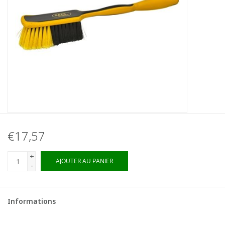
€17,57
+
AJOUTER AU PANIER
-
Informations