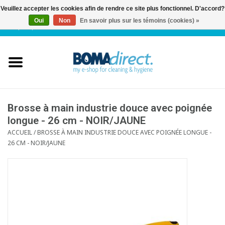
Veuillez accepter les cookies afin de rendre ce site plus fonctionnel. D'accord?
Oui
Non
En savoir plus sur les témoins (cookies) »
NL
|
FR
|
0 Articles
Accueil
Catalogue
Service client
Brosse à main industrie douce avec poignée
longue - 26 cm - NOIR/JAUNE
ACCUEIL
/
BROSSE À MAIN INDUSTRIE DOUCE AVEC POIGNÉE LONGUE -
Blog
26 CM - NOIR/JAUNE