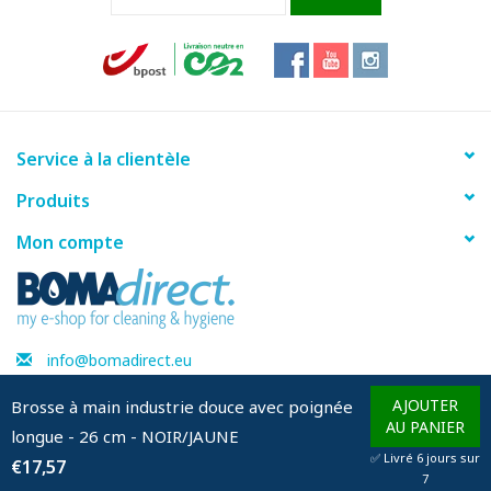
Fiche produit
Service à la clientèle
Produits
Mon compte
info@bomadirect.eu
AJOUTER
Brosse à main industrie douce avec poignée
AU PANIER
longue - 26 cm - NOIR/JAUNE
© Copyright 2026 BOMAdirect - Powered by
Lightspeed
✅ Livré 6 jours sur
€17,57
7