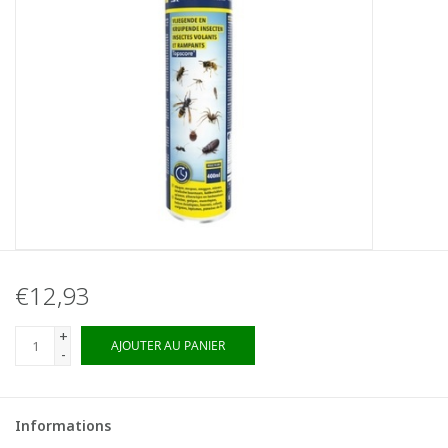
€12,93
+
AJOUTER AU PANIER
-
Informations