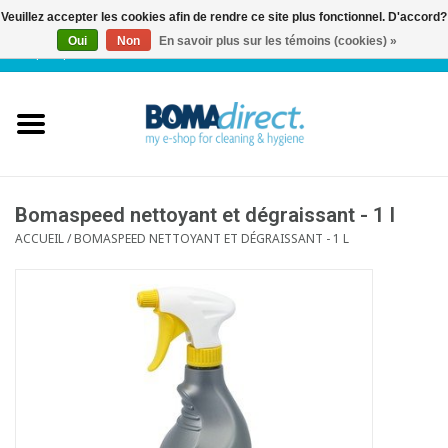
Veuillez accepter les cookies afin de rendre ce site plus fonctionnel. D'accord?
Oui
Non
En savoir plus sur les témoins (cookies) »
NL
|
FR
|
0 Articles
Accueil
Catalogue
Service client
Bomaspeed nettoyant et dégraissant - 1 l
ACCUEIL
/
BOMASPEED NETTOYANT ET DÉGRAISSANT - 1 L
Blog