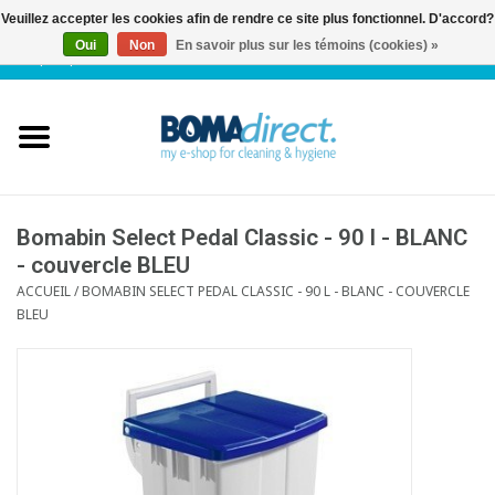
Veuillez accepter les cookies afin de rendre ce site plus fonctionnel. D'accord?
Oui
Non
En savoir plus sur les témoins (cookies) »
NL
|
FR
|
0 Articles
Accueil
Catalogue
Service client
Bomabin Select Pedal Classic - 90 l - BLANC
- couvercle BLEU
ACCUEIL
/
BOMABIN SELECT PEDAL CLASSIC - 90 L - BLANC - COUVERCLE
Blog
BLEU