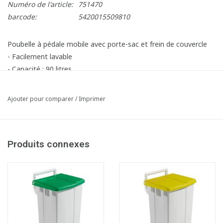
Numéro de l'article:
751470
barcode:
5420015509810
Poubelle à pédale mobile avec porte-sac et frein de couvercle
- Facilement lavable
- Capacité : 90 litres
- LxLxH : 51 x 47 x 93 cm
Article composé des éléments suivants:
Ajouter pour comparer
/
Imprimer
1x750370 Bomabin Select Pedal Classic - 90 l - BLANC - sans
couvercle
1x750376 Couvercle pour Bomabin Select Pedal - 90 l - BLEU
Produits connexes
(Avant: Couvercle pour poubelle à pédale Polaris 90 l - BLEU)
2x710153 Frein pour couvercle