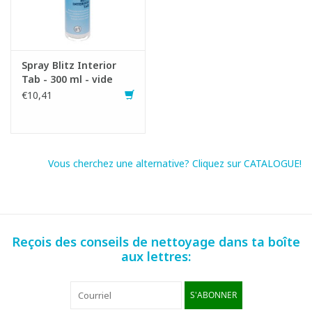
Mode d'emploi:
(Re)remplissez le spray avec 300 ml d'eau et ajoutez 1
comprimé. Attendez environ 3 minutes jusqu'à ce que le
Spray Blitz Interior
Tab - 300 ml - vide
comprimé soit complètement dissous. L'efficacité du produit
€10,41
dissous est garantie pendant 3 mois.
Fiche produit
SDS fiche
Vous cherchez une alternative? Cliquez sur CATALOGUE!
Reçois des conseils de nettoyage dans ta boîte
aux lettres:
S'ABONNER