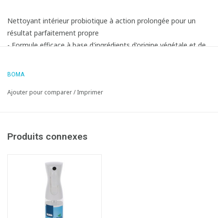
Nettoyant intérieur probiotique à action prolongée pour un
résultat parfaitement propre
- Formule efficace à base d'ingrédients d'origine végétale et de
micro-organismes bénéfiques pour l'environnement
- Purifie les surfaces et crée une expérience parfumée agréable
BOMA
et durable
Ajouter pour comparer
/
Imprimer
- Convient à toutes les surfaces résistantes à l'eau ne servant
pas à la préparation des aliments
- Puissance de nettoyage:
Produits connexes