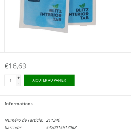
€16,69
+
AJOUTER AU PANIER
-
Informations
Numéro de l'article:
211340
barcode:
5420015517068