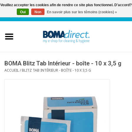
Veuillez accepter les cookies afin de rendre ce site plus fonctionnel. D'accord?
Oui
Non
En savoir plus sur les témoins (cookies) »
NL
|
FR
|
0 Articles
Accueil
Catalogue
Service client
BOMA Blitz Tab Intérieur - boîte - 10 x 3,5 g
ACCUEIL
/
BLITZ TAB INTÉRIEUR - BOÎTE - 10 X 3,5 G
Blog