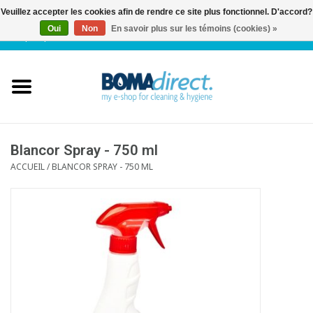
Veuillez accepter les cookies afin de rendre ce site plus fonctionnel. D'accord?
Oui
Non
En savoir plus sur les témoins (cookies) »
NL
|
FR
|
0 Articles
Accueil
Catalogue
Service client
Blancor Spray - 750 ml
ACCUEIL
/
BLANCOR SPRAY - 750 ML
Blog