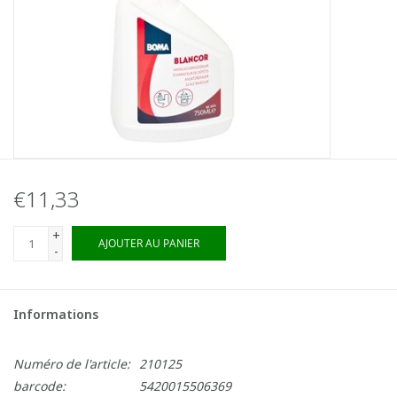
€11,33
+
AJOUTER AU PANIER
-
Informations
Numéro de l'article:
210125
barcode:
5420015506369