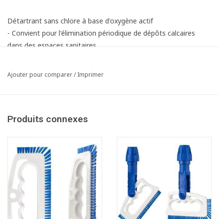
Détartrant sans chlore à base d'oxygène actif
- Convient pour l'élimination périodique de dépôts calcaires
dans des espaces sanitaires
- Convient également pour le nettoyage et le blanchiment des
joints à base de ciment
Ajouter pour comparer
/
Imprimer
- Puissance de nettoyage:
Produits connexes
Mode d'emploi:
Pulvériser Blancor et, si nécessaire, frotter avec une brosse.