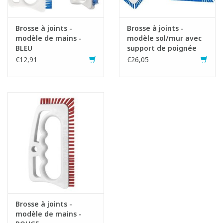
Laisser agir 5 à 10 minutes et rincer ensuite abondamment
avec de l'eau.
Brosse à joints -
Brosse à joints -
modèle de mains -
modèle sol/mur avec
BLEU
support de poignée
Mentions de danger:
€12,91
€26,05
H318 Eye Dam. 1: Provoque de graves lésions des yeux.
Brosse à joints -
modèle de mains -