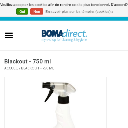
Veuillez accepter les cookies afin de rendre ce site plus fonctionnel. D'accord?
Oui
Non
En savoir plus sur les témoins (cookies) »
NL
|
FR
|
0 Articles
Accueil
Catalogue
Service client
Blackout - 750 ml
ACCUEIL
/
BLACKOUT - 750 ML
Blog