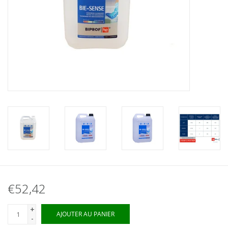
€52,42
+
AJOUTER AU PANIER
-