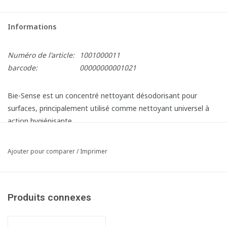
Informations
Numéro de l'article:
1001000011
barcode:
00000000001021
Bie-Sense est un concentré nettoyant désodorisant pour
surfaces, principalement utilisé comme nettoyant universel à
action hygiénisante.
- Parfum de pomme.
Ajouter pour comparer
/
Imprimer
- Convient comme nettoyant pour sols.
- En cas de salissures moyennes, 5 litres de Bie-Sense
permettent de préparer 125 à 250 seaux prêts à l'emploi.
Produits connexes
- Puissance de nettoyage: