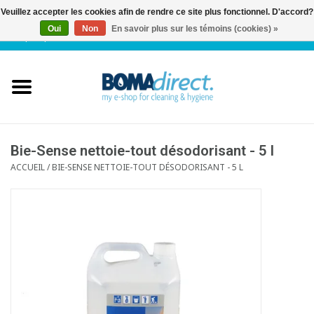
Veuillez accepter les cookies afin de rendre ce site plus fonctionnel. D'accord?
Oui
Non
En savoir plus sur les témoins (cookies) »
NL
|
FR
|
0 Articles
Accueil
Catalogue
Service client
Bie-Sense nettoie-tout désodorisant - 5 l
ACCUEIL
/
BIE-SENSE NETTOIE-TOUT DÉSODORISANT - 5 L
Blog