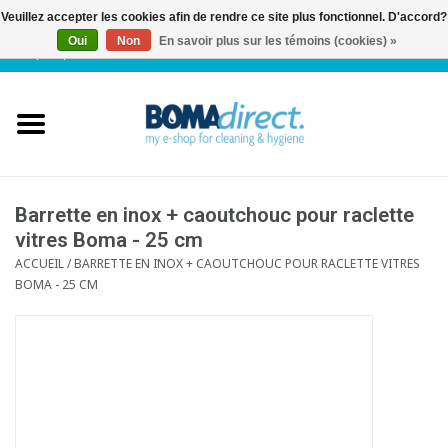
Veuillez accepter les cookies afin de rendre ce site plus fonctionnel. D'accord?
Oui
Non
En savoir plus sur les témoins (cookies) »
NL
|
FR
|
0 Articles
Accueil
Catalogue
Service client
Barrette en inox + caoutchouc pour raclette
vitres Boma - 25 cm
ACCUEIL
/
BARRETTE EN INOX + CAOUTCHOUC POUR RACLETTE VITRES
Blog
BOMA - 25 CM