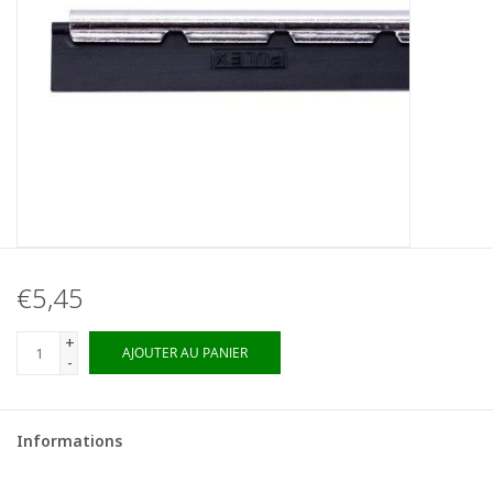
€5,45
+
AJOUTER AU PANIER
-
Informations