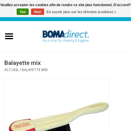
Veuillez accepter les cookies afin de rendre ce site plus fonctionnel. D'accord?
Oui
Non
En savoir plus sur les témoins (cookies) »
NL
|
FR
|
0 Articles
Accueil
Catalogue
Service client
Balayette mix
ACCUEIL
/
BALAYETTE MIX
Blog