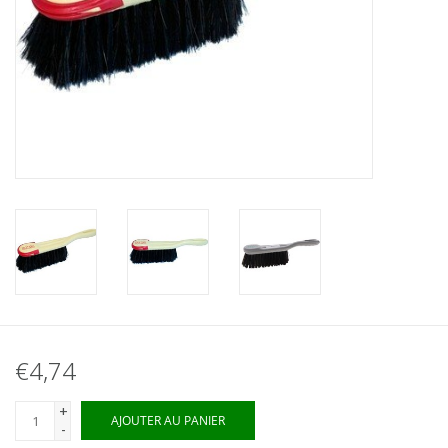
€4,74
+
AJOUTER AU PANIER
-