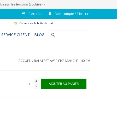
lus sur les témoins (cookies) »
0 Articles
Mon compte / S'inscrire
Conseils via la boîte de chat
SERVICE CLIENT
BLOG
ACCUEIL
/
BALAI PET AVEC FIXE-MANCHE - 40 CM
+
AJOUTER AU PANIER
-