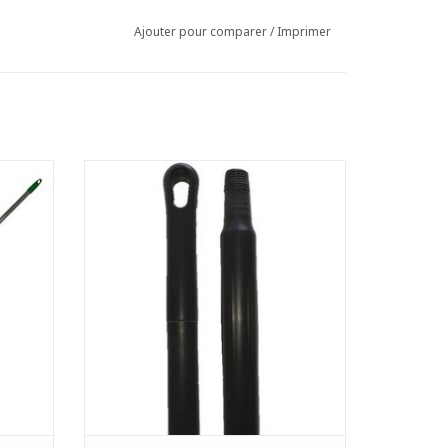
Ajouter pour comparer
/
Imprimer
let
Manche monobloc ergonomique avec filet
et oeillet de suspension
- Fabriqué des matériaux 100% recyclés
- Constitué d'un seul type de matériau, il
est donc extrêmement facile à recycler.
- Résistant aux températures de -20 °C à
100 °C
- Avec un diamètre de
AJOUTER AU PANIER