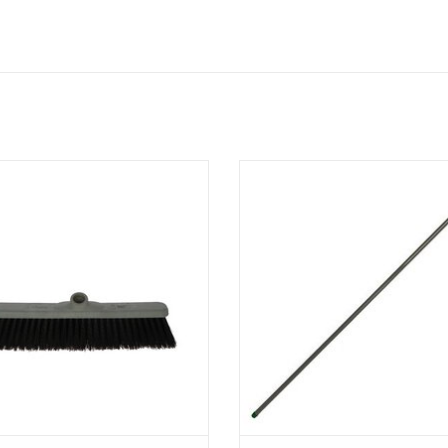
e rue qualitatif de la gamme "Made
Manche métal plastifié avec fi
with ocean plastics".
- L : 150 cm
ture en plastique 100 % recyclé,
- Ø : 20 mm
abriqué à partir de plastiques
AJOUTER AU PANIER
océaniques.
tion de la poignée avec douille-vis.
- Fibres PPN
AJOUTER AU PANIER