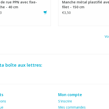
 de rue PPN avec fixe-
Manche métal plastifié av
he - 40 cm
filet - 150 cm
3
€3,50
Vo
a boîte aux lettres:
ts
Mon compte
ions
S'inscrire
ue
Mes commandes