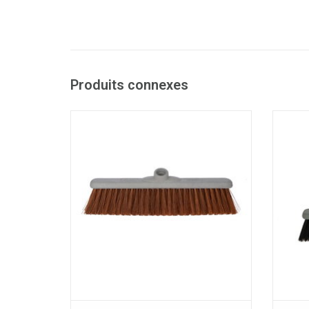
Produits connexes
Balai mi-dur qualitatif de la gamme "Made
Balai d
with ocean plastics".
- Monture en plastique 100 % recyclé,
- Mon
fabriqué à partir de plastiques
f
océaniques.
- Fixation de la poignée avec douille-vis.
- Fixa
- Fibres 100% PET recyclés.
- Alternative efficace au balai coco.
AJOUTER AU PANIER